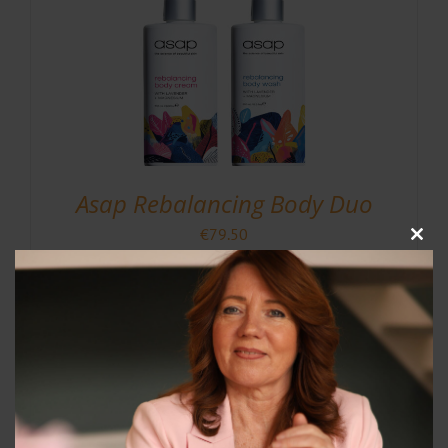
Asap Rebalancing Body Duo
€
79.50
Clos
this
modu