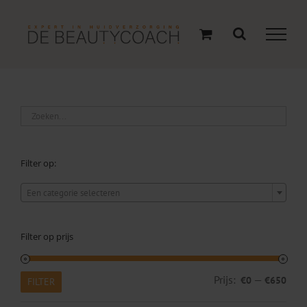
Ga
naar
inhoud
Filter op:

Een categorie selecteren
Filter op prijs
Min.
Max
Prijs:
—
€0
€650
FILTER
prijs
prijs