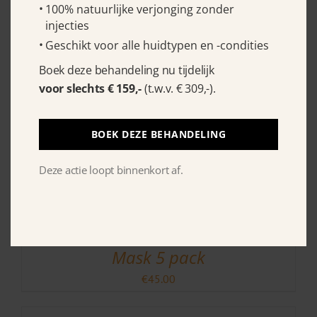
100% natuurlijke verjonging zonder
€
57.50
injecties
Geschikt voor alle huidtypen en -condities
Boek deze behandeling nu tijdelijk
voor slechts € 159,-
(t.w.v. € 309,-).
BOEK DEZE BEHANDELING
Deze actie loopt binnenkort af.
Murad Retinol Youth Renewal Eye
Mask 5 pack
€
45.00