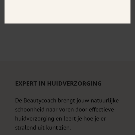
samen met French House Cosmetics.
Klik hier om naar het voedingsdagboek te gaan
EXPERT IN HUIDVERZORGING
De Beautycoach brengt jouw natuurlijke
schoonheid naar voren door effectieve
huidverzorging en leert je hoe je er
stralend uit kunt zien.