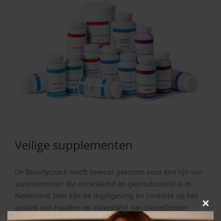
Veilige supplementen
De Beautycoach heeft bewust gekozen voor een lijn van
supplementen die ontwikkeld en geproduceerd is in
Nederland. Hier zijn de regelgeving en controle op het
gebied van hygiëne en zuiverheid van ingrediënten
Clos
this
optimaal. Deze behoren tot de strengste in Europa. Met