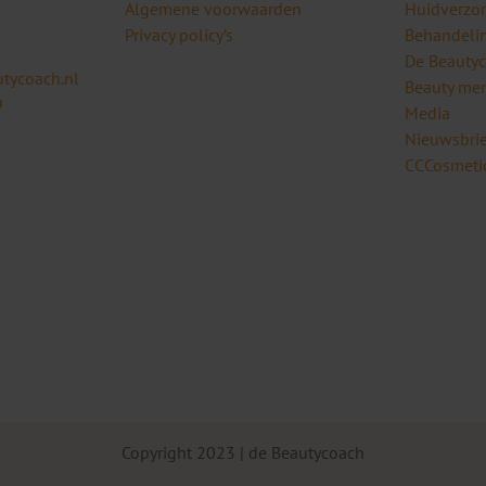
Algemene voorwaarden
Huidverzo
Privacy policy’s
Behandeli
De Beauty
tycoach.nl
Beauty me
9
Media
Nieuwsbrie
CCCosmetic
Copyright 2023 | de Beautycoach