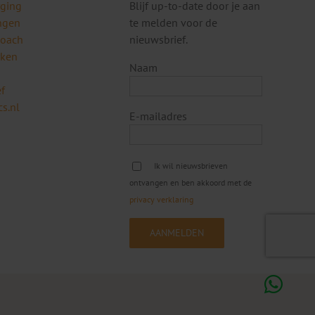
rging
Blijf up-to-date door je aan
ngen
te melden voor de
coach
nieuwsbrief.
rken
Naam
f
s.nl
E-mailadres
Ik wil nieuwsbrieven
ontvangen en ben akkoord met de
privacy verklaring
Share