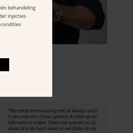
 één behandeling
er injecties
-condities
“Mijn eerste kennismaking met de beauty coach
is van meer dan 10 jaar geleden. Ik belde op om
informatie te krijgen. Tijdens het gesprek zei zij,
omdat ik in de buurt woon, ze een folder bij mij