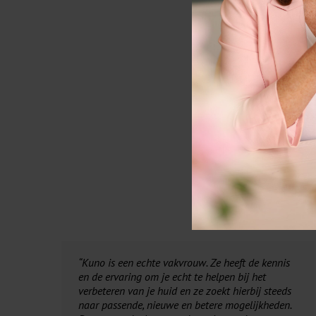
“Kuno is een echte vakvrouw. Ze heeft de kennis
en de ervaring om je echt te helpen bij het
verbeteren van je huid en ze zoekt hierbij steeds
naar passende, nieuwe en betere mogelijkheden.