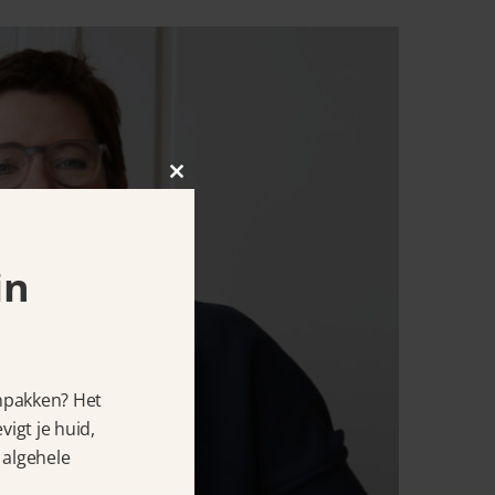
Close
this
module
in
anpakken? Het
igt je huid,
 algehele