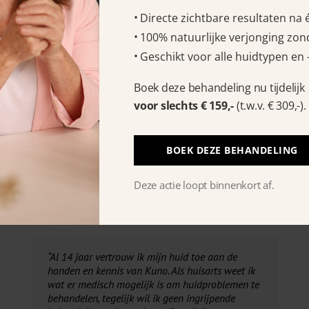
Directe zichtbare resultaten na
100% natuurlijke verjonging zond
Geschikt voor alle huidtypen en 
Boek deze behandeling nu tijdelijk
voor slechts € 159,-
(t.w.v. € 309,-).
BOEK DEZE BEHANDELING
Recensies
Deze actie loopt binnenkort af.
“Al 14 jaar vertrouw ik mijn huid toe aan de
handen en kennis van Kuno. Als huisarts weet ik
wat er medisch mogelijk is om huidproblemen te
behandelen, tegelijk wil ik geen ingrijpende