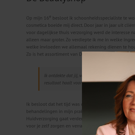
e
Op mijn 16
besloot ik schoonheidsspecialiste te wo
cosmetica boeide mij direct. Door jaar in jaar uit cl
voor dagelijkse thuis verzorging werd de interesse n
alleen maar groter. Zo verdiepte ik me in welke ingr
welke invloeden we allemaal rekening dienen te hou
Zo is het assortiment van De Beautyshop ontstaan.
Ik ontdekte dat jij, vooral met je dagelijkse ver
resultaat haalt voor een huid in topconditie.
Ik besloot dat het tijd was dit niet alleen te delen 
behandelingen in mijn praktijk komen maar dat alle 
Huidverzorging gaat verder dan er alleen goed uit w
voor je zelf zorgen en verrast te worden met het resul