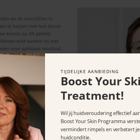
rden en de verschillen in
iënten te helpen met hun keuze
aar kennis op dit gebied
ediënten echt werken en met
den voor optimaal resultaat.
TIJDELIJKE AANBIEDING
Boost Your Sk
zorging het beste
Treatment!
met degene die voor
Wil jij huidveroudering effectief a
vrouwen dit verdienen.
Boost Your Skin Programma verstev
illen zien. Het gaat om goed
vermindert rimpels en verbetert je
taat in de spiegel.
huidconditie.