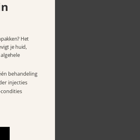
in
anpakken? Het
igt je huid,
 algehele
 één behandeling
er injecties
-condities