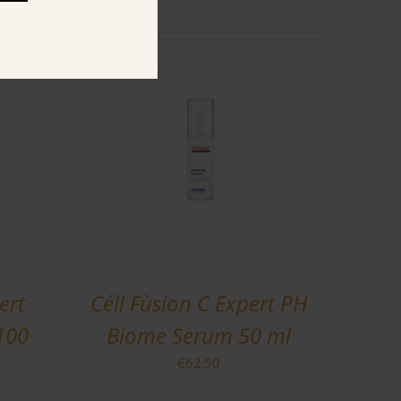
ert
Céll Fùsion C Expert PH
100
Biome Serum 50 ml
€
62.50