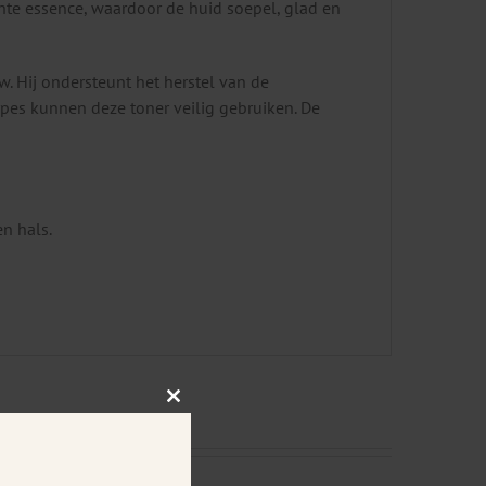
hte essence, waardoor de huid soepel, glad en
w. Hij ondersteunt het herstel van de
types kunnen deze toner veilig gebruiken. De
n hals.
Close
this
module