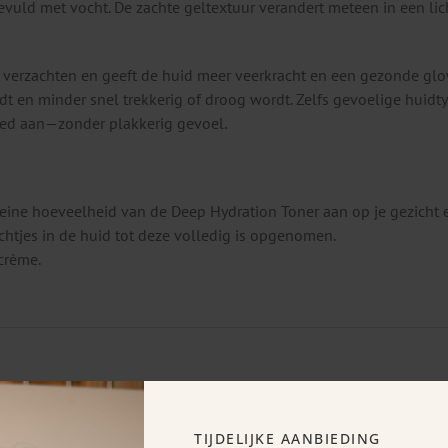
evuld met vocht. De zachte geltextuur verandert meteen in een lic
 te verzachten en geeft de huid meer veerkracht en een gezonde glo
udt en minder snel trekkerig of droog wordt. Zelfs gevoelige huid
evoed aan—zonder plakkerig gevoel.
eine hoeveelheid van de Deep Hydration Toner aan op je gezicht e
htjes in de huid tot deze volledig is opgenomen.
crème.
TIJDELIJKE AANBIEDING