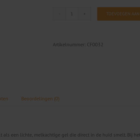
TOEVOEGEN AAN
Céll
Fùsion
Deep
Hydration
Artikelnummer:
CF0032
Toner
180
ml
aantal
nten
Beoordelingen (0)
als een lichte, melkachtige gel die direct in de huid smelt. Bij het