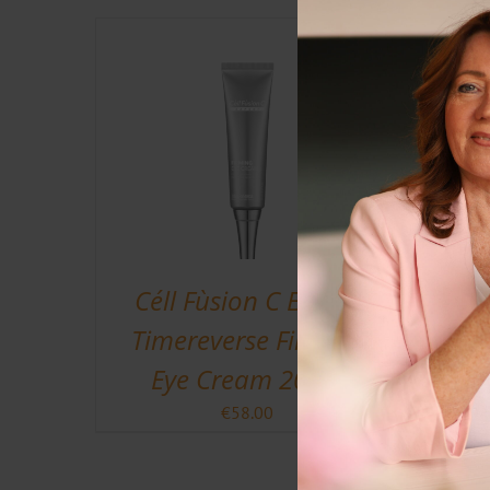
Céll Fùsion C Expert
Timereverse Firming
Eye Cream 20 ml
€
58.00