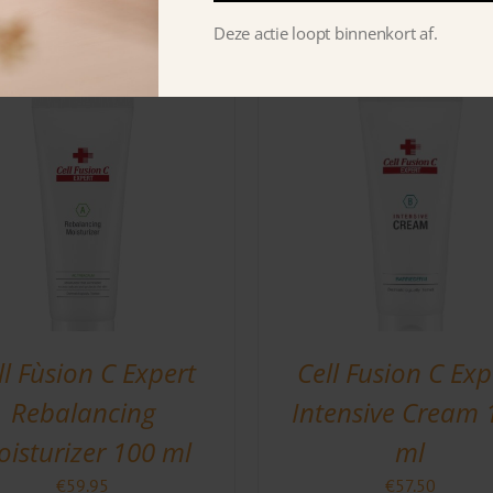
Deze actie loopt binnenkort af.
ll Fùsion C Expert
Cell Fusion C Exp
Rebalancing
Intensive Cream 
isturizer 100 ml
ml
€
59.95
€
57.50