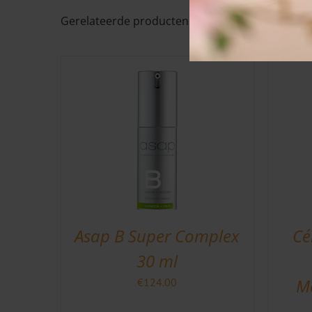
Gerelateerde producten
Asap B Super Complex
Cé
30 ml
Mo
€
124.00