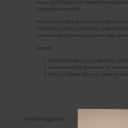
boost, alsof de huid van binnenuit wordt aang
comfortabel aanvoelt.
De toner helpt fijne droogtelijntjes zichtbaar
huidbarrière, zodat je huid beter vocht vastho
huid voelt direct voller, rustiger en intens g
Gebruik:
Aanbrengen: Breng na je reiniging een kl
Inmasseren: Klop of masseer de toner zac
Vervolg: Gebruik daarna je crème en oog
Andere suggesties…