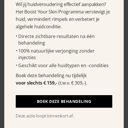
Wil jij huidveroudering effectief aanpakken?
Het Boost Your Skin Programma verstevigt je
huid, vermindert rimpels en verbetert je
Murad Clarifying Toner 180 ml
algehele huidconditie.
€
30.75
Directe zichtbare resultaten na één
behandeling
100% natuurlijke verjonging zonder
injecties
Geschikt voor alle huidtypen en -condities
Boek deze behandeling nu tijdelijk
voor slechts € 159,-
(t.w.v. € 309,-).
BOEK DEZE BEHANDELING
Deze actie loopt binnenkort af.
Murad AHA/BHA Exfoliating