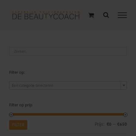
Ga
naar
inhoud
Filter op:

Een categorie selecteren
Filter op prijs
Min.
Max
Prijs:
—
€0
€650
FILTER
prijs
prijs