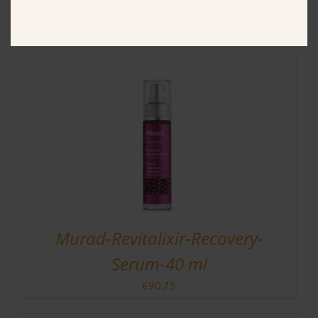
Cleanser 148 ml
€
29.95
Murad-Revitalixir-Recovery-
Serum-40 ml
€
90.75