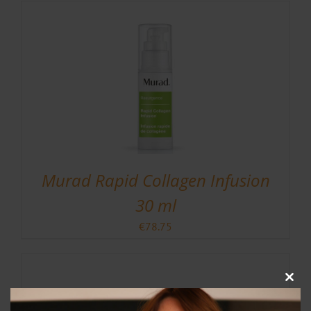
Murad Rapid Collagen Infusion
30 ml
€
78.75
Clos
this
modu