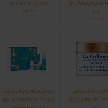
la crème 50 ml
le Métaprotect
ml
€
325.00
€
295.00
La Colline Moisture
La Colline Cel
Boost Cellular Youth
Rich Matrix Cr
Hydration Set
ml