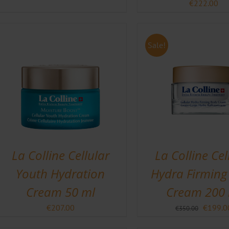
€
222.00
Sale!
La Colline Cellular
La Colline Cel
Youth Hydration
Hydra Firming
Cream 50 ml
Cream 200 
Oorspro
€
207.00
€
199.0
€
350.00
prijs