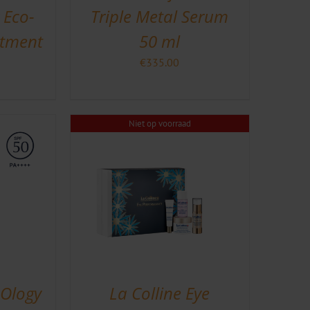
 Eco-
Triple Metal Serum
atment
50 ml
€
335.00
Niet op voorraad
 Ology
La Colline Eye