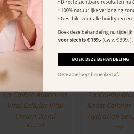
Directe zichtbare resultaten na
€
237.00
100% natuurlijke verjonging zond
Geschikt voor alle huidtypen en 
Boek deze behandeling nu tijdelijk
voor slechts € 159,-
(t.w.v. € 309,-).
BOEK DEZE BEHANDELING
Deze actie loopt binnenkort af.
La Colline Advanced
La Colline Moi
Vital Cellular Vital
Boost Cellular
Cream 30 ml
Hydration Ser
ml
€
225.00