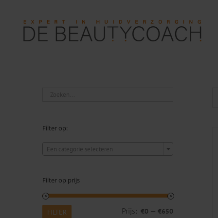
Ga
naar
inhoud
Filter op:

Een categorie selecteren
Filter op prijs
Min.
Max.
Prijs:
—
€0
€650
FILTER