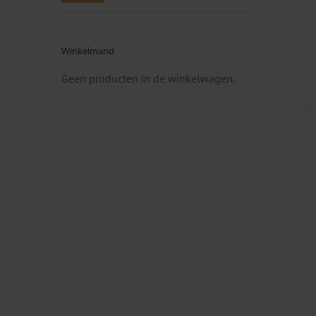
prijs
prijs
Winkelmand
Geen producten in de winkelwagen.