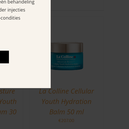
 één behandeling
er injecties
-condities
sture
La Colline Cellular
 Youth
Youth Hydration
um 30
Balm 50 ml
€
207.00