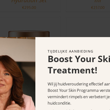
€
295.00
€
257.00
TIJDELIJKE AANBIEDING
Boost Your Sk
Treatment!
La Colline Cellular
La Colline Ad
Wil jij huidveroudering effectief a
Matrix Cream 30 ml
Vital Cellular 
Boost Your Skin Programma verstev
vermindert rimpels en verbetert je
Extra-Rich Cr
€
245.00
huidconditie.
ml