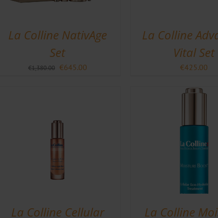
La Colline NativAge
La Colline Ad
Set
Vital Set
Oorspronkelijke
Huidige
€
645.00
€
425.00
€
1,380.00
prijs
prijs
was:
is:
€1,380.00.
€645.00.
La Colline Cellular
La Colline Moi