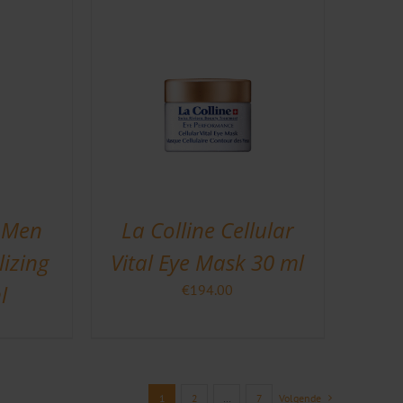
is:
0.
€199.00.
r Men
La Colline Cellular
lizing
Vital Eye Mask 30 ml
l
€
194.00
1
2
…
7
Volgende