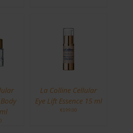
lular
La Colline Cellular
 Body
Eye Lift Essence 15 ml
ml
€
199.00
nkelijke
Huidige
0
prijs