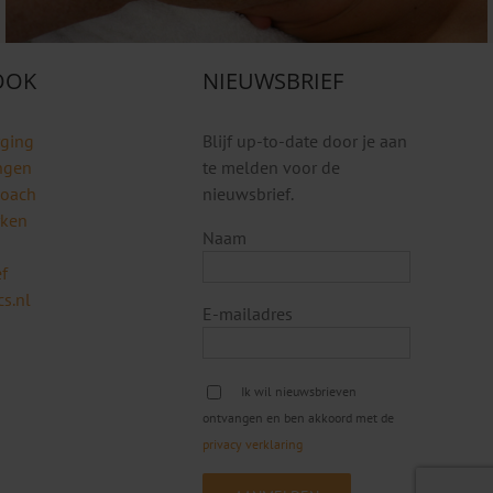
 OOK
NIEUWSBRIEF
rging
Blijf up-to-date door je aan
ngen
te melden voor de
coach
nieuwsbrief.
rken
Naam
f
s.nl
E-mailadres
Ik wil nieuwsbrieven
ontvangen en ben akkoord met de
privacy verklaring