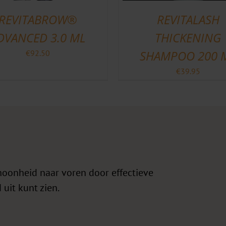
REVITABROW®
REVITALASH
DVANCED 3.0 ML
THICKENING
SHAMPOO 200 
€
92.50
€
39.95
hoonheid naar voren door effectieve
 uit kunt zien.