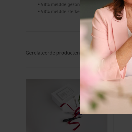
•
98% meldde gezonder ogende wimpers
•
98% meldde sterkere wimpers
Gerelateerde producten