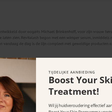
 ontwikkeld door oogarts Michael Brinkenhoff, voor zijn vrouw h
 te laten zien. Revitalash begon met een wimper serum, inmiddel
n vandaag de dag is de lijn compleet met geweldige producten
g.
TIJDELIJKE AANBIEDING
Boost Your Sk
uten.
s en wimperverf.
Treatment!
nsumentenonderzoek van 6 weken onder 63 deelnemers:
Wil jij huidveroudering effectief a
iterlijk van de wimpers