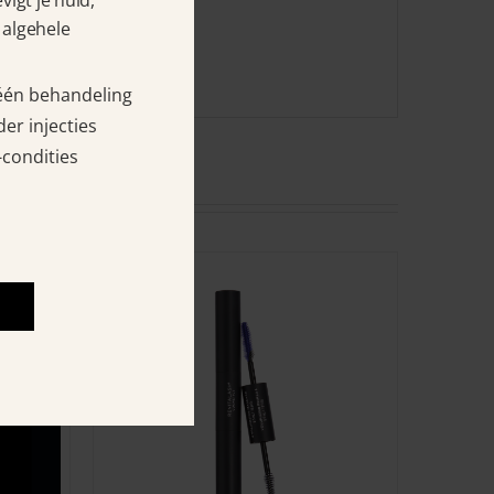
igt je huid,
 algehele
 één behandeling
er injecties
-condities