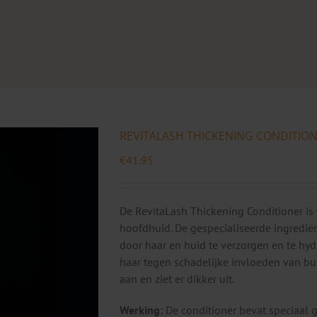
REVITALASH THICKENING CONDITION
€
41.95
De RevitaLash Thickening Conditioner is
hoofdhuid. De gespecialiseerde ingredi
door haar en huid te verzorgen en te hydr
haar tegen schadelijke invloeden van buit
aan en ziet er dikker uit.
Werking:
De conditioner bevat speciaal g