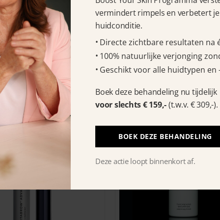
Boost Your Skin Programma verstev
vermindert rimpels en verbetert je
huidconditie.
Directe zichtbare resultaten na
100% natuurlijke verjonging zond
Geschikt voor alle huidtypen en 
Boek deze behandeling nu tijdelijk
voor slechts € 159,-
(t.w.v. € 309,-).
BOEK DEZE BEHANDELING
Deze actie loopt binnenkort af.