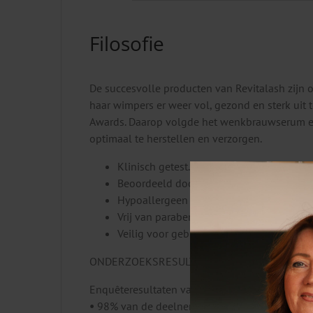
Filosofie
De succesvolle producten van Revitalash zijn
haar wimpers er weer vol, gezond en sterk uit
Awards. Daarop volgde het wenkbrauwserum e
optimaal te herstellen en verzorgen.
Klinisch getest.
Beoordeeld door oogarts en dermatoloo
Hypoallergeen en niet irriterend.
Vrij van parabenen, phtalaten, BHT en gl
Veilig voor gebruik met wimperextension
ONDERZOEKSRESULTATEN
Enquêteresultaten van een onafhankelijk co
•
98% van de deelnemers meldt een verbeterd u