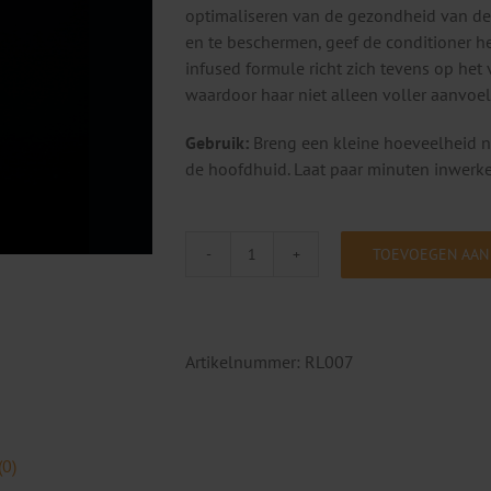
optimaliseren van de gezondheid van de h
en te beschermen, geef de conditioner het
infused formule richt zich tevens op het
waardoor haar niet alleen voller aanvoelt
Gebruik:
Breng een kleine hoeveelheid n
de hoofdhuid. Laat paar minuten inwerke
TOEVOEGEN AAN
REVITALASH
THICKENING
CONDITIONER
200
Artikelnummer:
RL007
ml
aantal
(0)