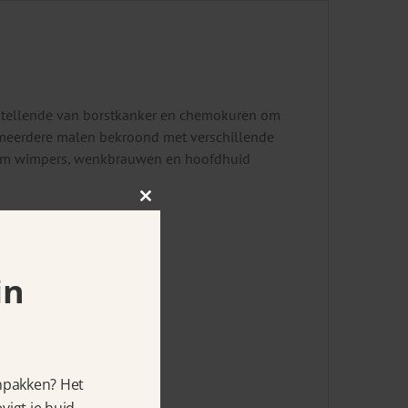
erstellende van borstkanker en chemokuren om
s meerdere malen bekroond met verschillende
 om wimpers, wenkbrauwen en hoofdhuid
Close
this
module
in
anpakken? Het