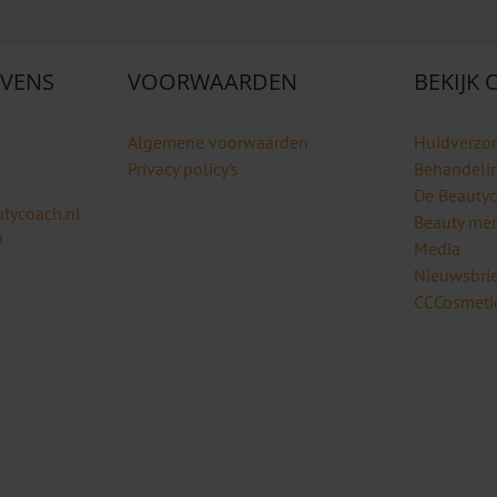
VENS
VOORWAARDEN
BEKIJK
Algemene voorwaarden
Huidverzo
Privacy policy’s
Behandeli
De Beauty
tycoach.nl
Beauty me
9
Media
Nieuwsbrie
CCCosmetic