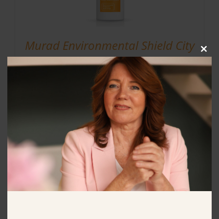
Murad Environmental Shield City
Clos
Skin Age Defense Broad Spectrum
this
modu
SPF 50 PA++++
€
67.50