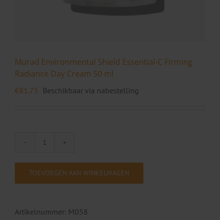
Murad Environmental Shield Essential-C Firming
Radiance Day Cream 50 ml
€
81.75
Beschikbaar via nabestelling
Murad
Environmental
Shield
TOEVOEGEN AAN WINKELWAGEN
Essential-
C
Firming
Artikelnummer:
M058
Radiance