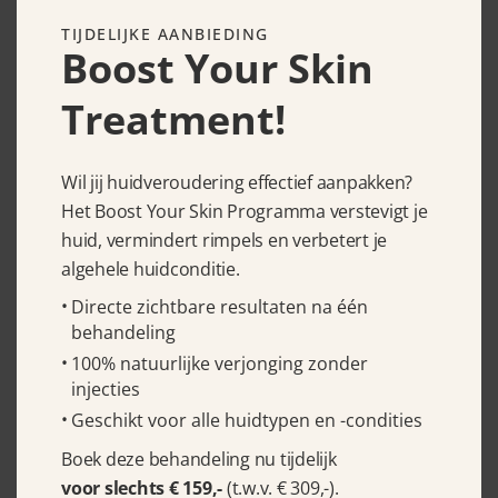
TIJDELIJKE AANBIEDING
Murad Clarifying Cream Cleanser
Boost Your Skin
148 ml
Treatment!
€
29.95
Wil jij huidveroudering effectief aanpakken?
Het Boost Your Skin Programma verstevigt je
huid, vermindert rimpels en verbetert je
algehele huidconditie.
Directe zichtbare resultaten na één
behandeling
100% natuurlijke verjonging zonder
injecties
Geschikt voor alle huidtypen en -condities
Murad Clarifying Cleanser 148 ml
Boek deze behandeling nu tijdelijk
voor slechts € 159,-
(t.w.v. € 309,-).
€
29.95