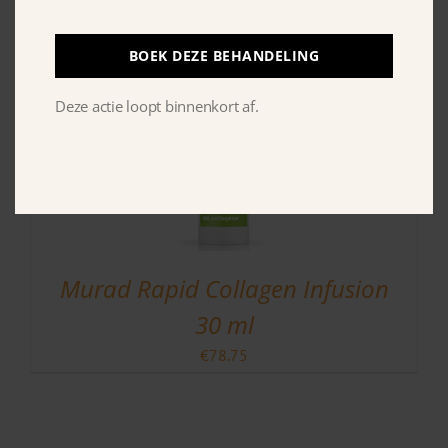
BOEK DEZE BEHANDELING
Deze actie loopt binnenkort af.
Murad Rapid Collagen Infusion
30 ml
€
78.75