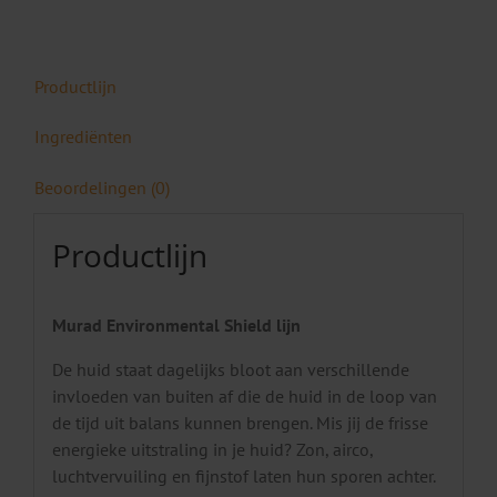
Day
Cream
50
Productlijn
ml
aantal
Ingrediënten
Beoordelingen (0)
Productlijn
Murad Environmental Shield lijn
De huid staat dagelijks bloot aan verschillende
invloeden van buiten af die de huid in de loop van
de tijd uit balans kunnen brengen. Mis jij de frisse
energieke uitstraling in je huid? Zon, airco,
luchtvervuiling en fijnstof laten hun sporen achter.