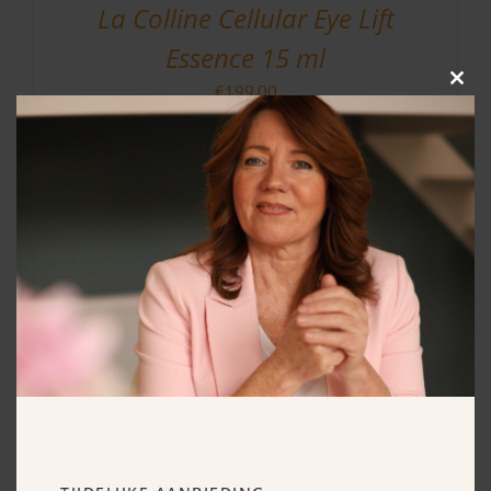
La Colline Cellular Eye Lift
Essence 15 ml
€
199.00
Clos
this
modu
Gerelateerde producten