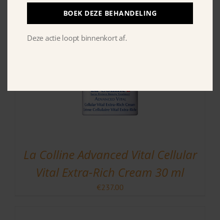
€
175.00
BOEK DEZE BEHANDELING
Deze actie loopt binnenkort af.
La Colline Advanced Vital Cellular
Vital Extra-Rich Cream 30 ml
€
237.00