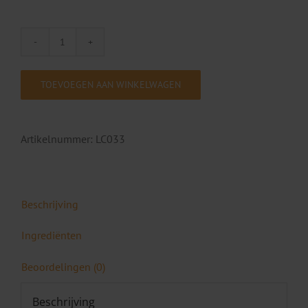
La
Colline
Cellular
TOEVOEGEN AAN WINKELWAGEN
Vital
Eye
Gel
Artikelnummer:
LC033
15
ml
aantal
Beschrijving
Ingrediënten
Beoordelingen (0)
Beschrijving