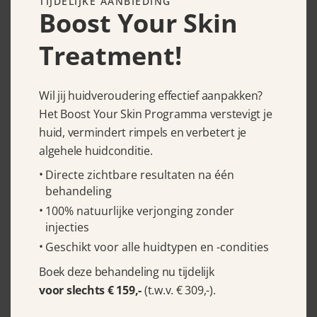
TIJDELIJKE AANBIEDING
Boost Your Skin
La Colline Advanced Vital Cellular
Treatment!
Vital Cream 30 ml
€
225.00
Wil jij huidveroudering effectief aanpakken?
Het Boost Your Skin Programma verstevigt je
huid, vermindert rimpels en verbetert je
algehele huidconditie.
Directe zichtbare resultaten na één
behandeling
100% natuurlijke verjonging zonder
injecties
Geschikt voor alle huidtypen en -condities
Boek deze behandeling nu tijdelijk
La Colline Global Anti Pollution
voor slechts € 159,-
(t.w.v. € 309,-).
Emulsion 50 ml