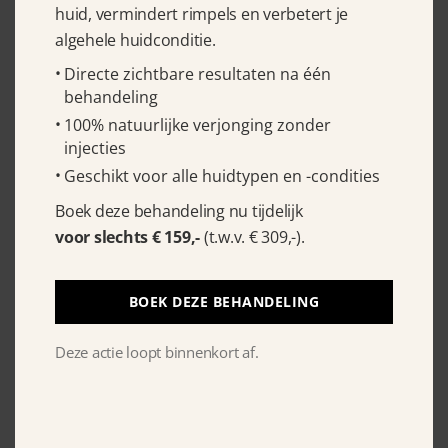
huid, vermindert rimpels en verbetert je
Murad Environmental Shield
algehele huidconditie.
Vita-C Triple Exfoliating Facial 80
Directe zichtbare resultaten na één
behandeling
ml
100% natuurlijke verjonging zonder
€
78.75
injecties
Geschikt voor alle huidtypen en -condities
Boek deze behandeling nu tijdelijk
voor slechts € 159,-
(t.w.v. € 309,-).
BOEK DEZE BEHANDELING
Deze actie loopt binnenkort af.
La Colline Cellular Exfoliator 30