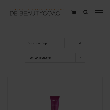
Ga
naar
inhoud
Sorteer op
Prijs
Toon
24 producten