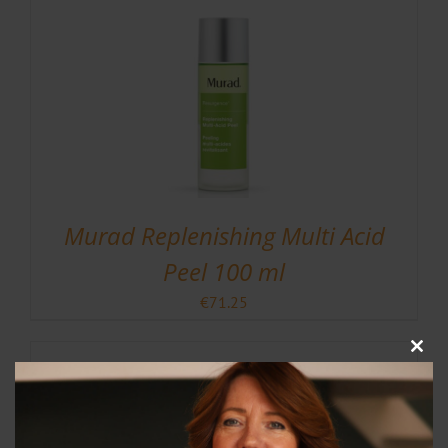
Murad Replenishing Multi Acid
Peel 100 ml
€
71.25
Clos
this
modu