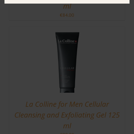
ml
€
84.00
La Colline for Men Cellular
Cleansing and Exfoliating Gel 125
ml