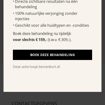
Directe zichtbare resultaten na één
EXPERT IN HUIDVERZORGING
behandeling
100% natuurlijke verjonging zonder
De Beautycoach brengt jouw natuurlijke
injecties
schoonheid naar voren door effectieve
Geschikt voor alle huidtypen en -condities
huidverzorging en leert je hoe je er
Boek deze behandeling nu tijdelijk
stralend uit kunt zien.
voor slechts € 159,-
(t.w.v. € 309,-).
BOEK DEZE BEHANDELING
Deze actie loopt binnenkort af.
CONTACTGEGEVENS