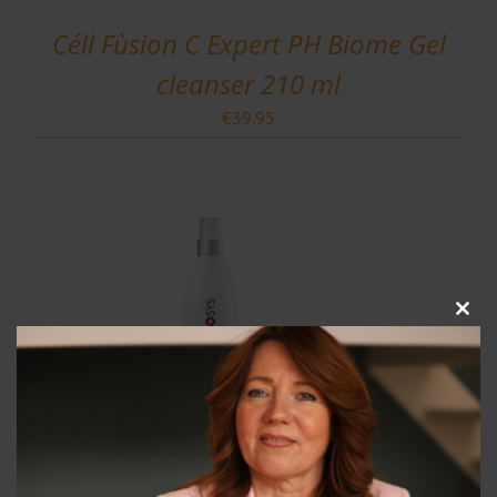
Céll Fùsion C Expert PH Biome Gel
cleanser 210 ml
€
39.95
Clos
this
modu
Genosys Snow O2 180 ml
€
68.50