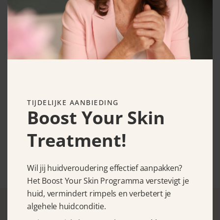
TIJDELIJKE AANBIEDING
Boost Your Skin
Treatment!
Genosys Snow Booster
€
57.50
Wil jij huidveroudering effectief aanpakken?
Het Boost Your Skin Programma verstevigt je
huid, vermindert rimpels en verbetert je
algehele huidconditie.