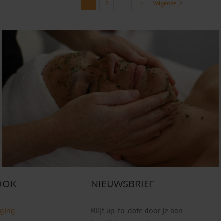
1
2
…
4
Volgende
 OOK
NIEUWSBRIEF
rging
Blijf up-to-date door je aan