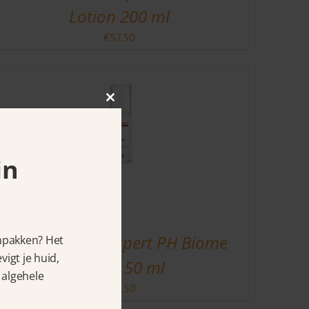
Lotion 200 ml
€
57.50
Close
this
module
in
Céll Fùsion C Expert PH Biome
anpakken? Het
igt je huid,
Serum 50 ml
 algehele
€
62.50