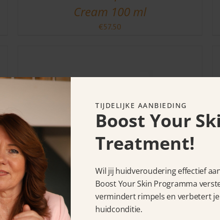
Cream 100 ml
€
57.50
TIJDELIJKE AANBIEDING
Boost Your Sk
Treatment!
Céll Fùsion C Expert PH Biome
Wil jij huidveroudering effectief a
Boost Your Skin Programma verstev
Gel cleanser 210 ml
vermindert rimpels en verbetert je
€
39.95
huidconditie.