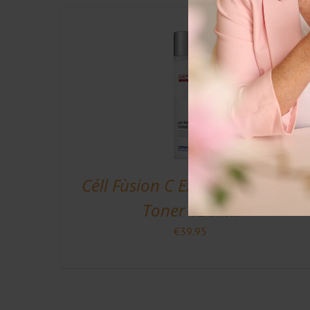
Céll Fùsion C Expert PH Biome
Toner 150 ml
€
39.95