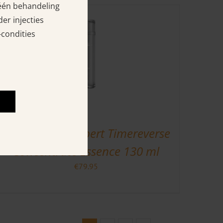
 één behandeling
er injecties
-condities
Céll Fùsion C Expert Timereverse
Concentrate Essence 130 ml
€
79.95