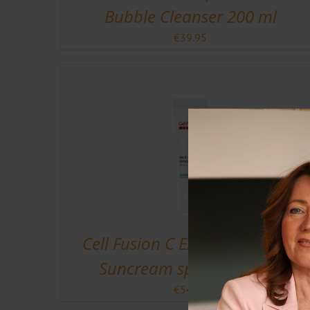
Bubble Cleanser 200 ml
€
39.95
Cell Fusion C Expert Mild Care
Suncream spf 50 PA++++
€
54.50