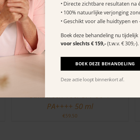
Directe zichtbare resultaten na
100% natuurlijke verjonging zond
Geschikt voor alle huidtypen en 
Boek deze behandeling nu tijdelijk
voor slechts € 159,-
(t.w.v. € 309,-).
BOEK DEZE BEHANDELING
Deze actie loopt binnenkort af.
Céll Fùsion C Expert Rejuve
Sunscreen 100/ SPF 50+/
PA++++ 50 ml
€
59.50