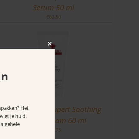
Serum 50 ml
€
62.50
Close
this
module
in
Céll Fùsion C Expert Soothing
anpakken? Het
igt je huid,
Repair Cream 60 ml
 algehele
€
39.95