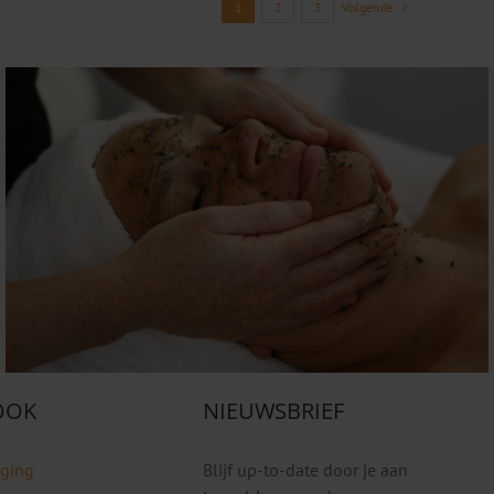
1
2
3
Volgende
 OOK
NIEUWSBRIEF
rging
Blijf up-to-date door je aan