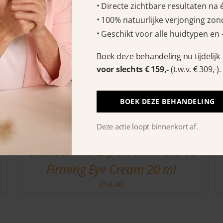
€
59.50
Directe zichtbare resultaten na
100% natuurlijke verjonging zond
Geschikt voor alle huidtypen en 
Boek deze behandeling nu tijdelijk
voor slechts € 159,-
(t.w.v. € 309,-).
BOEK DEZE BEHANDELING
Deze actie loopt binnenkort af.
Céll Fùsion C Expert Timereverse
Firming Eye Cream 20 ml
€
58.00