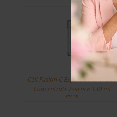
Céll Fùsion C Expert Timereverse
Concentrate Essence 130 ml
€
79.95