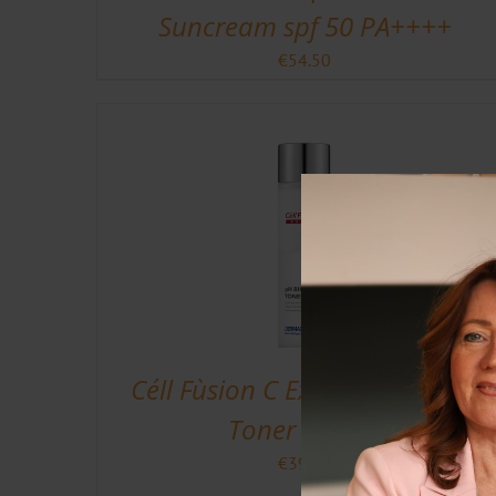
Suncream spf 50 PA++++
€
54.50
Céll Fùsion C Expert PH Biome
Toner 150 ml
€
39.95