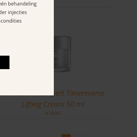
 één behandeling
er injecties
-condities
Céll Fùsion C Expert Timereverse
Lifting Cream 50 ml
€
78.00