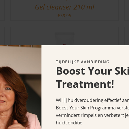
Gel cleanser 210 ml
€
39.95
TIJDELIJKE AANBIEDING
Boost Your Sk
Treatment!
Céll Fùsion C Expert Rejuve
Wil jij huidveroudering effectief a
Boost Your Skin Programma verstev
Sunscreen 100/ SPF 50+/
vermindert rimpels en verbetert je
PA++++ 50 ml
huidconditie.