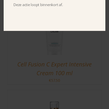
Deze actie loopt binnenkort af.
Cell Fusion C Expert Intensive
Cream 100 ml
€
57.50