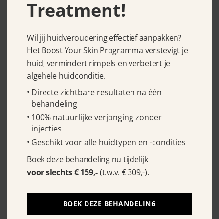
Treatment!
Bubble Cleanser 200 ml
€
39.95
Wil jij huidveroudering effectief aanpakken?
Het Boost Your Skin Programma verstevigt je
huid, vermindert rimpels en verbetert je
algehele huidconditie.
Directe zichtbare resultaten na één
behandeling
100% natuurlijke verjonging zonder
injecties
Geschikt voor alle huidtypen en -condities
Boek deze behandeling nu tijdelijk
Cell Fusion C Expert Intensive
voor slechts € 159,-
(t.w.v. € 309,-).
Lotion 200 ml
€
57.50
BOEK DEZE BEHANDELING