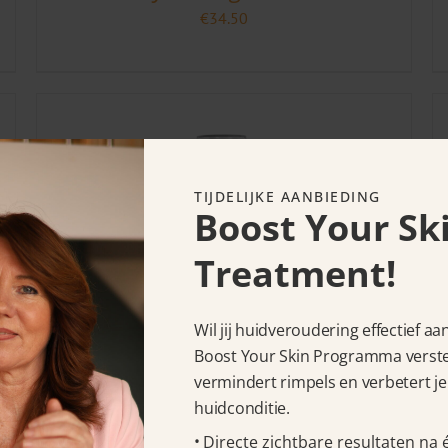
€
34.50
TIJDELIJKE AANBIEDING
Boost Your Sk
Treatment!
Wil jij huidveroudering effectief a
Murad Cellular Hydration
Boost Your Skin Programma verstev
vermindert rimpels en verbetert je
Repair Serum 30 ml
huidconditie.
€
71.25
Directe zichtbare resultaten na