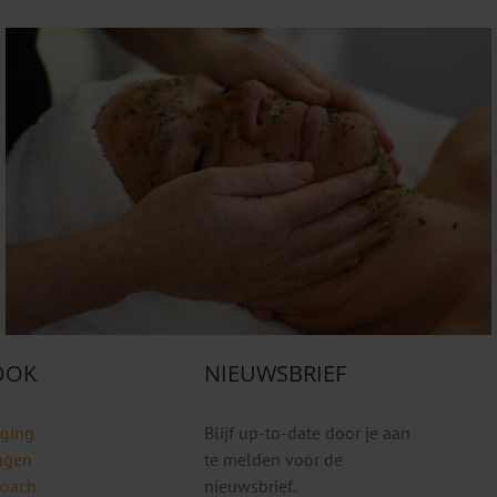
 OOK
NIEUWSBRIEF
rging
Blijf up-to-date door je aan
ngen
te melden voor de
coach
nieuwsbrief.