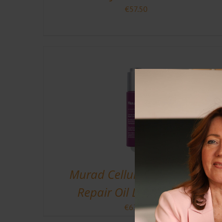
€
57.50
Murad Cellular Hydration
Repair Oil Drops 30 ml
€
63.75