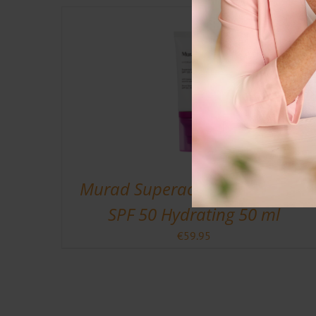
Murad Superactive Moisturizer
SPF 50 Hydrating 50 ml
€
59.95