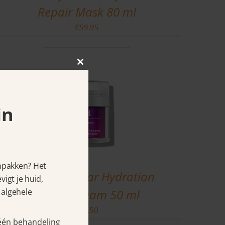
Repair Mask 80 ml
€
59.95
Close
this
module
in
anpakken? Het
Murad Cellular Hydration
igt je huid,
 algehele
Repair Cream 50 ml
€
67.50
 één behandeling