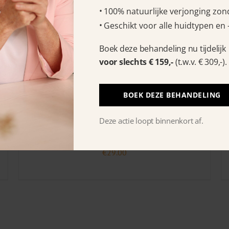
100% natuurlijke verjonging zond
Geschikt voor alle huidtypen en 
Boek deze behandeling nu tijdelijk
voor slechts € 159,-
(t.w.v. € 309,-).
BOEK DEZE BEHANDELING
Deze actie loopt binnenkort af.
Asap Hydrating Lip Balm+ 10 ml
€
29.00