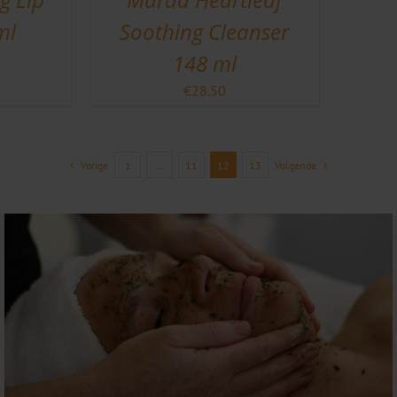
ml
Soothing Cleanser
148 ml
€
28.50
Vorige
1
…
11
12
13
Volgende