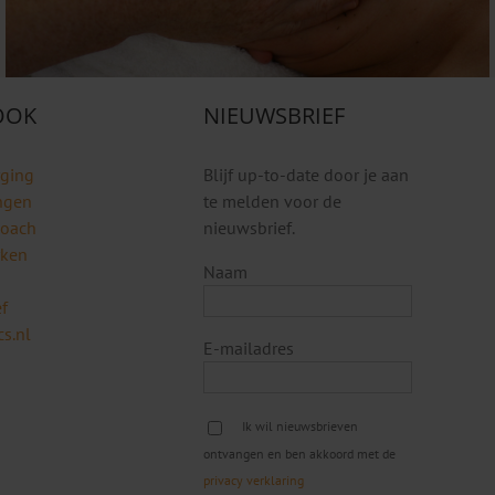
 OOK
NIEUWSBRIEF
rging
Blijf up-to-date door je aan
ngen
te melden voor de
coach
nieuwsbrief.
rken
Naam
f
s.nl
E-mailadres
Ik wil nieuwsbrieven
ontvangen en ben akkoord met de
privacy verklaring