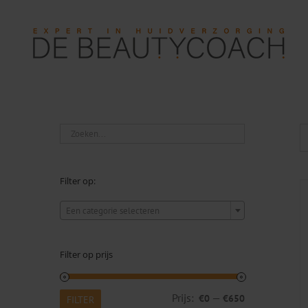
Ga
naar
inhoud
Filter op:

Een categorie selecteren
Filter op prijs
Min.
Max.
Prijs:
—
€0
€650
FILTER