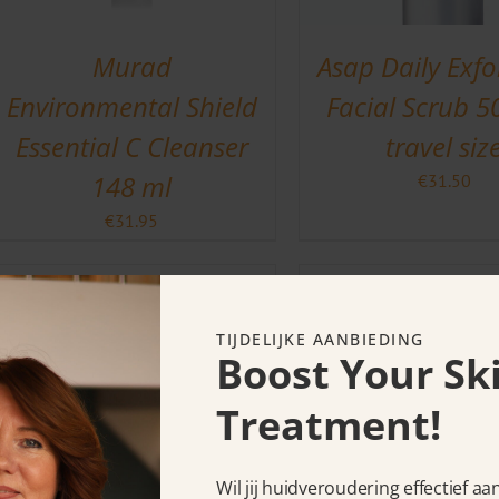
Murad
Asap Daily Exfo
Environmental Shield
Facial Scrub 5
Essential C Cleanser
travel siz
148 ml
€
31.50
€
31.95
TIJDELIJKE AANBIEDING
Boost Your Sk
Treatment!
Wil jij huidveroudering effectief a