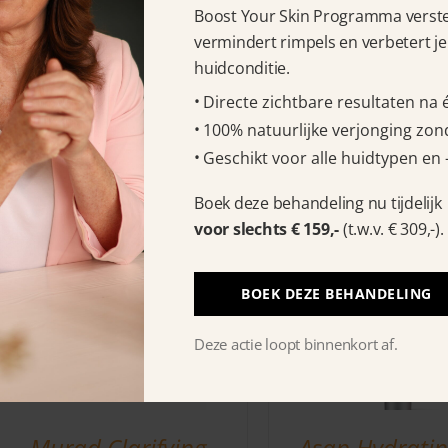
Boost Your Skin Programma verstev
vermindert rimpels en verbetert je
Murad Lipid-
Murad AHA/
huidconditie.
Enriched Double
Exfoliating Cl
Directe zichtbare resultaten na
Cleansing Balm 50 ml
148 ml
100% natuurlijke verjonging zond
€
29.95
€
29.95
Geschikt voor alle huidtypen en 
Boek deze behandeling nu tijdelijk
voor slechts € 159,-
(t.w.v. € 309,-).
BOEK DEZE BEHANDELING
Deze actie loopt binnenkort af.
Murad Clarifying
Asap Hydratin