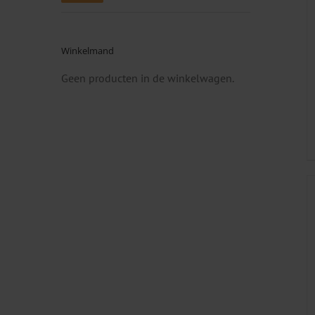
prijs
prijs
Winkelmand
Geen producten in de winkelwagen.