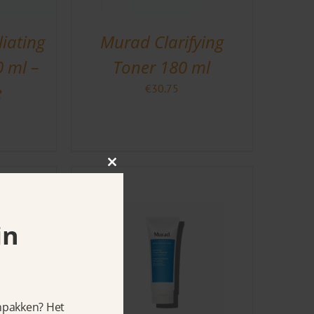
liating
Murad Clarifying
0 ml –
Toner 180 ml
e
€
30.75
Close
this
module
in
anpakken? Het