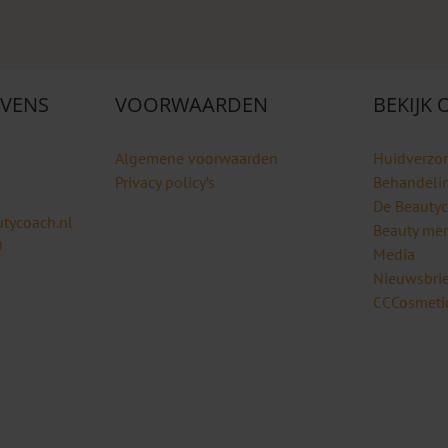
VENS
VOORWAARDEN
BEKIJK
Algemene voorwaarden
Huidverzo
Privacy policy’s
Behandeli
De Beauty
tycoach.nl
Beauty me
9
Media
Nieuwsbrie
CCCosmetic