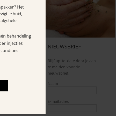
anpakken? Het
igt je huid,
 algehele
 één behandeling
er injecties
 OOK
NIEUWSBRIEF
-condities
rging
Blijf up-to-date door je aan
ngen
te melden voor de
coach
nieuwsbrief.
rken
Naam
f
s.nl
E-mailadres