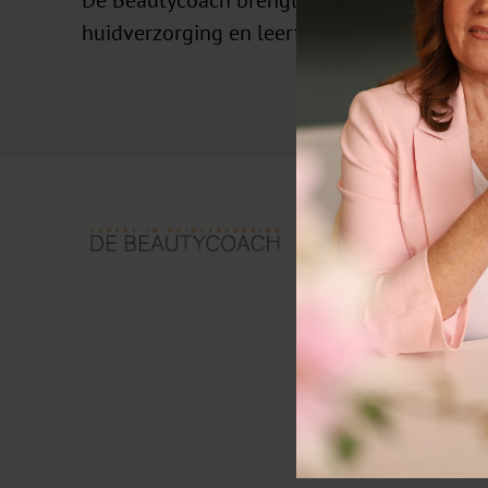
huidverzorging en leert je hoe je er stralend
CONTACTGEGE
Levantplein 54
1019 MB Amsterdam
E-mail:
info@debeau
Tel:
06 – 29 50 10 8
KvK: 34148848