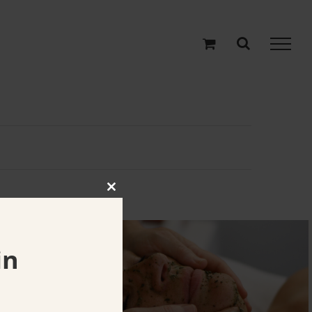
Close
this
module
in