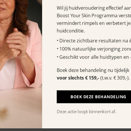
Wil jij huidveroudering effectief a
 uit kunt zien.
Boost Your Skin Programma verstev
vermindert rimpels en verbetert je
huidconditie.
Directe zichtbare resultaten na
100% natuurlijke verjonging zond
VENS
VOORWAARDEN
BEKIJK
Geschikt voor alle huidtypen en 
Algemene voorwaarden
Huidverzo
Boek deze behandeling nu tijdelijk
Privacy policy’s
Behandeli
voor slechts € 159,-
(t.w.v. € 309,-).
De Beauty
tycoach.nl
Beauty me
9
Media
BOEK DEZE BEHANDELING
Nieuwsbrie
CCCosmetic
Deze actie loopt binnenkort af.