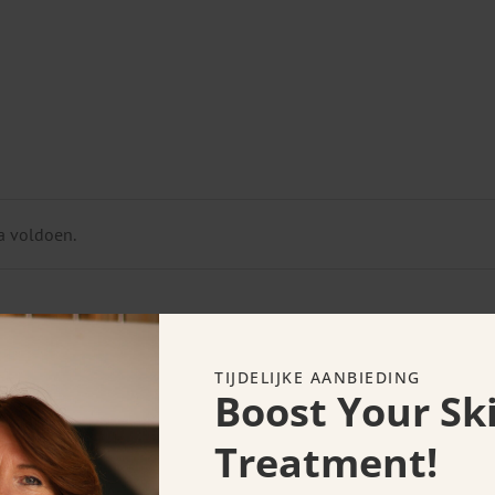
a voldoen.
TIJDELIJKE AANBIEDING
Boost Your Sk
Treatment!
hoonheid naar voren door effectieve