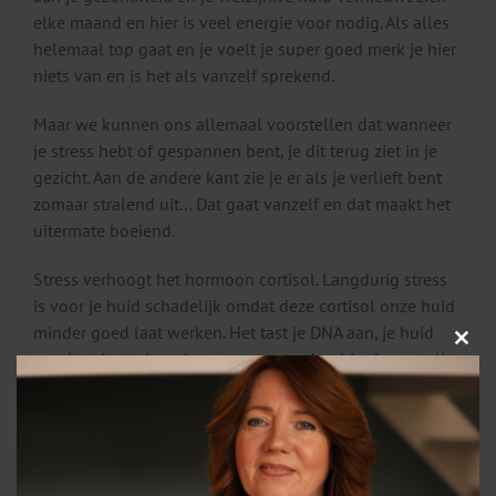
elke maand en hier is veel energie voor nodig. Als alles
helemaal top gaat en je voelt je super goed merk je hier
niets van en is het als vanzelf sprekend.
Maar we kunnen ons allemaal voorstellen dat wanneer
je stress hebt of gespannen bent, je dit terug ziet in je
gezicht. Aan de andere kant zie je er als je verlieft bent
zomaar stralend uit… Dat gaat vanzelf en dat maakt het
uitermate boeiend.
Stress verhoogt het hormoon cortisol. Langdurig stress
is voor je huid schadelijk omdat deze cortisol onze huid
minder goed laat werken. Het tast je DNA aan, je huid
Clos
wordt er kwetsbaarder van en veroudert hierdoor sneller.
this
Er is echter ook goed nieuws want uit onderzoeken is
modu
gebleken dat wanneer we de dingen doen die stress en
spanning laten afnemen dit weer positief werkt en we zo
ook weer schade kunnen herstellen. In stress hebben we
helaas niet altijd een keus, waar we wel een keus in