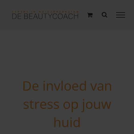
Ga
naar
inhoud
De invloed van
stress op jouw
huid