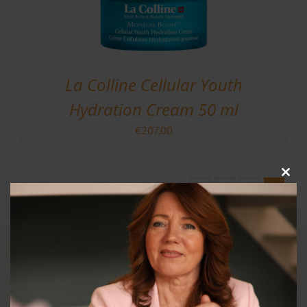
La Colline Cellular Youth
Hydration Cream 50 ml
€
207.00
Clos
Vorige
1
…
3
4
this
modu
EXPERT IN HUIDVERZORGING