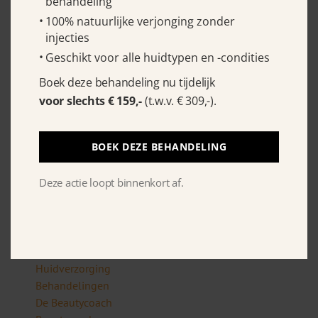
behandeling
1019 MB Amsterdam
100% natuurlijke verjonging zonder
injecties
E-mail:
info@debeautycoach.nl
Geschikt voor alle huidtypen en -condities
Tel:
06 – 29 50 10 89
Boek deze behandeling nu tijdelijk
KvK: 34148848
voor slechts € 159,-
(t.w.v. € 309,-).
VOORWAARDEN
BOEK DEZE BEHANDELING
Algemene voorwaarden
Deze actie loopt binnenkort af.
Privacy policy’s
BEKIJK OOK
Huidverzorging
Behandelingen
De Beautycoach