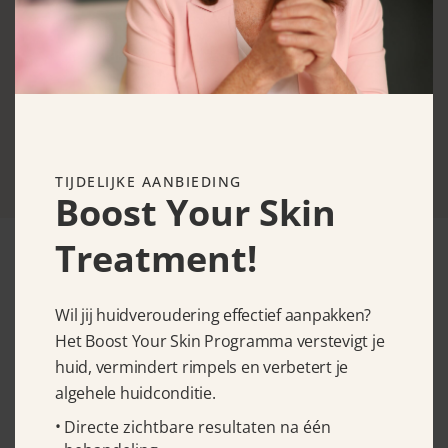
De Beautycoach brengt jouw natuurlijke
schoonheid naar voren door effectieve
huidverzorging en leert je hoe je er
stralend uit kunt zien.
TIJDELIJKE AANBIEDING
Boost Your Skin
Treatment!
Wil jij huidveroudering effectief aanpakken?
Het Boost Your Skin Programma verstevigt je
huid, vermindert rimpels en verbetert je
CONTACTGEGEVENS
algehele huidconditie.
Directe zichtbare resultaten na één
Levantplein 54