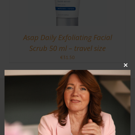
Asap Daily Exfoliating Facial
Scrub 50 ml – travel size
€
31.50
Clos
this
modu
EXPERT IN HUIDVERZORGING
De Beautycoach brengt jouw natuurlijke
schoonheid naar voren door effectieve