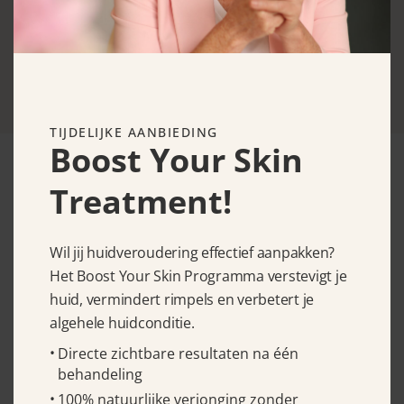
huidverzorging en leert je hoe je er
stralend uit kunt zien.
TIJDELIJKE AANBIEDING
Boost Your Skin
Treatment!
Wil jij huidveroudering effectief aanpakken?
Het Boost Your Skin Programma verstevigt je
CONTACTGEGEVENS
huid, vermindert rimpels en verbetert je
algehele huidconditie.
Levantplein 54
Directe zichtbare resultaten na één
1019 MB Amsterdam
behandeling
E-mail:
info@debeautycoach.nl
100% natuurlijke verjonging zonder