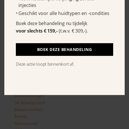
Tel:
06 – 29 50 10 89
injecties
Geschikt voor alle huidtypen en -condities
KvK: 34148848
Boek deze behandeling nu tijdelijk
voor slechts € 159,-
(t.w.v. € 309,-).
VOORWAARDEN
Algemene voorwaarden
BOEK DEZE BEHANDELING
Privacy policy’s
Deze actie loopt binnenkort af.
BEKIJK OOK
Huidverzorging
Behandelingen
De Beautycoach
Beauty merken
Media
Nieuwsbrief