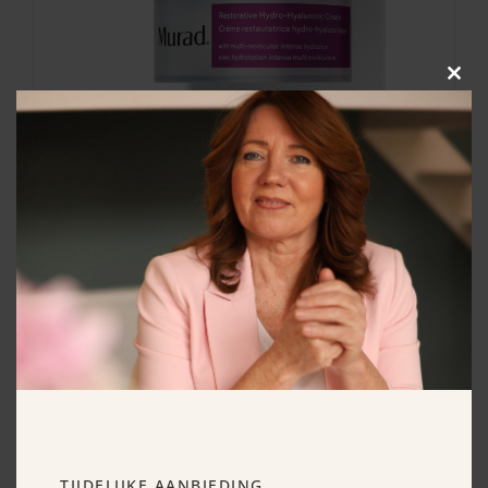
Clos
this
modu
Murad Restorative Hydro-
Hyaluronic Cream 50 ml
€
63.75
TIJDELIJKE AANBIEDING