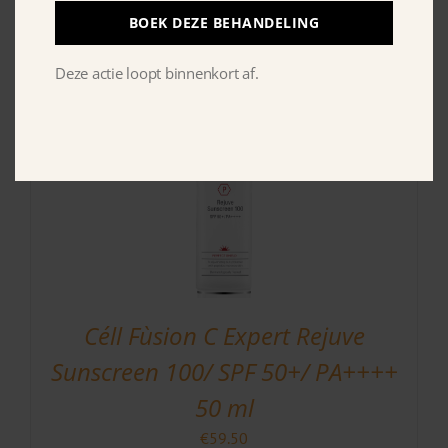
Moisturizer 100 ml
BOEK DEZE BEHANDELING
€
59.95
Deze actie loopt binnenkort af.
Céll Fùsion C Expert Rejuve
Sunscreen 100/ SPF 50+/ PA++++
50 ml
€
59.50