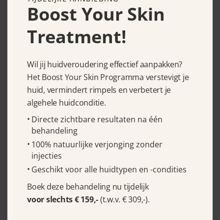
Boost Your Skin
Murad Superactive Moisturizer
Treatment!
SPF 50 Hydrating 50 ml
€
59.95
Wil jij huidveroudering effectief aanpakken?
Het Boost Your Skin Programma verstevigt je
huid, vermindert rimpels en verbetert je
algehele huidconditie.
Directe zichtbare resultaten na één
behandeling
100% natuurlijke verjonging zonder
injecties
Geschikt voor alle huidtypen en -condities
Boek deze behandeling nu tijdelijk
voor slechts € 159,-
(t.w.v. € 309,-).
Céll Fùsion C Expert Rebalancing